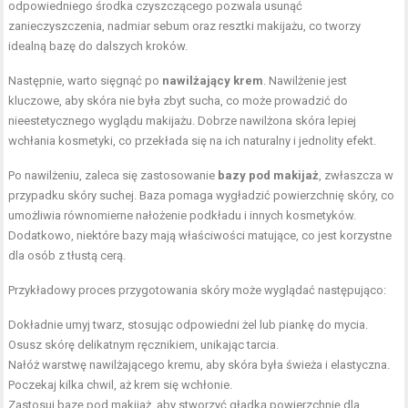
odpowiedniego środka czyszczącego pozwala usunąć
zanieczyszczenia, nadmiar sebum oraz resztki makijażu, co tworzy
idealną bazę do dalszych kroków.
Następnie, warto sięgnąć po
nawilżający krem
. Nawilżenie jest
kluczowe, aby skóra nie była zbyt sucha, co może prowadzić do
nieestetycznego wyglądu makijażu. Dobrze nawilżona skóra lepiej
wchłania kosmetyki, co przekłada się na ich naturalny i jednolity efekt.
Po nawilżeniu, zaleca się zastosowanie
bazy pod makijaż
, zwłaszcza w
przypadku skóry suchej. Baza pomaga wygładzić powierzchnię skóry, co
umożliwia równomierne nałożenie podkładu i innych kosmetyków.
Dodatkowo, niektóre bazy mają właściwości matujące, co jest korzystne
dla osób z tłustą cerą.
Przykładowy proces przygotowania skóry może wyglądać następująco:
Dokładnie umyj twarz, stosując odpowiedni żel lub piankę do mycia.
Osusz skórę delikatnym ręcznikiem, unikając tarcia.
Nałóż warstwę nawilżającego kremu, aby skóra była świeża i elastyczna.
Poczekaj kilka chwil, aż krem się wchłonie.
Zastosuj bazę pod makijaż, aby stworzyć gładką powierzchnię dla