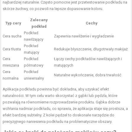
najbardziej naturalnie. Często pomocne jest przetestowanie podkładu na
skórze żuchwy, co pozwoli na lepsze dopasowanie koloru.
Zalecany
Typ cery
Cechy
podkład
Podkład
Cera sucha
Zapewnia nawilżenie i wygładzenie
nawilżający
Podkład
Cera tłusta
Redukuje błyszczenie, długotrwały makijaż
matujący
Cera
Podkład
Łączy cechy podkładów nawilżających i
mieszana
półmatowy
matujących
Cera
Podkład
Naturalne wykończenie, dobra trwałość
normalna
uniwersalny
Aplikacja podkładu powinna być dokładna, aby uzyskać efekt
naturalności. W tym celu warto skorzystać z gąbki lub pędzla, które
pozwalają na równomierne rozprowadzenie produktu. Gąbka dobrze
wchłania nadmiar podkładu, co sprawia, że aplikacja staje się prostsza, a
efekt bardziej subtelny. Z kolei pędzel to doskonałe narzędzie do
precyzyjnego naniesienia podkładu na problematyczne obszary.