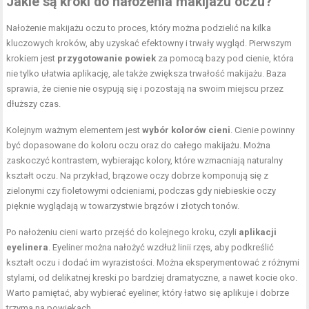
Jakie są kroki do nałożenia makijażu oczu?
Nałożenie makijażu oczu to proces, który można podzielić na kilka
kluczowych kroków, aby uzyskać efektowny i trwały wygląd. Pierwszym
krokiem jest
przygotowanie powiek
za pomocą bazy pod cienie, która
nie tylko ułatwia aplikację, ale także zwiększa trwałość makijażu. Baza
sprawia, że cienie nie osypują się i pozostają na swoim miejscu przez
dłuższy czas.
Kolejnym ważnym elementem jest
wybór kolorów cieni
. Cienie powinny
być dopasowane do koloru oczu oraz do całego makijażu. Można
zaskoczyć kontrastem, wybierając kolory, które wzmacniają naturalny
kształt oczu. Na przykład, brązowe oczy dobrze komponują się z
zielonymi czy fioletowymi odcieniami, podczas gdy niebieskie oczy
pięknie wyglądają w towarzystwie brązów i złotych tonów.
Po nałożeniu cieni warto przejść do kolejnego kroku, czyli
aplikacji
eyelinera
. Eyeliner można nałożyć wzdłuż linii rzęs, aby podkreślić
kształt oczu i dodać im wyrazistości. Można eksperymentować z różnymi
stylami, od delikatnej kreski po bardziej dramatyczne, a nawet kocie oko.
Warto pamiętać, aby wybierać eyeliner, który łatwo się aplikuje i dobrze
trzyma na powiekach.