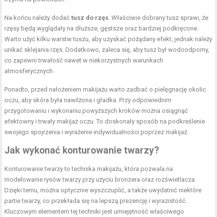
Na końcu należy dodać
tusz do rzęs
. Właściwie dobrany tusz sprawi, że
rzęsy będą wyglądały na dłuższe, gęstsze oraz bardziej podkręcone.
Warto użyć kilku warstw tuszu, aby uzyskać pożądany efekt, jednak należy
unikać sklejania rzęs. Dodatkowo, zaleca się, aby tusz był wodoodporny,
co zapewni trwałość nawet w niekorzystnych warunkach
atmosferycznych.
Ponadto, przed nałożeniem makijażu warto zadbać o pielęgnację okolic
oczu, aby skóra była nawilżona i gładka. Przy odpowiednim
przygotowaniu i wykonaniu powyższych kroków można osiągnąć
efektowny i trwały makijaż oczu. To doskonały sposób na podkreślenie
swojego spojrzenia i wyrażenie indywidualności poprzez makijaż.
Jak wykonać konturowanie twarzy?
Konturowanie twarzy to technika makijażu, która pozwala na
modelowanie rysów twarzy przy użyciu bronzera oraz rozświetlacza.
Dzięki temu, można optycznie wyszczuplić, a także uwydatnić niektóre
partie twarzy, co przekłada się na lepszą prezencję i wyrazistość.
Kluczowym elementem tej techniki jest umiejętność właściwego