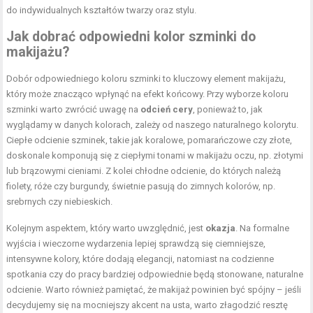
do indywidualnych kształtów twarzy oraz stylu.
Jak dobrać odpowiedni kolor szminki do
makijażu?
Dobór odpowiedniego koloru szminki to kluczowy element makijażu,
który może znacząco wpłynąć na efekt końcowy. Przy wyborze koloru
szminki warto zwrócić uwagę na
odcień cery
, ponieważ to, jak
wyglądamy w danych kolorach, zależy od naszego naturalnego kolorytu.
Ciepłe odcienie szminek, takie jak koralowe, pomarańczowe czy złote,
doskonale komponują się z ciepłymi tonami w makijażu oczu, np. złotymi
lub brązowymi cieniami. Z kolei chłodne odcienie, do których należą
fiolety, róże czy burgundy, świetnie pasują do zimnych kolorów, np.
srebrnych czy niebieskich.
Kolejnym aspektem, który warto uwzględnić, jest
okazja
. Na formalne
wyjścia i wieczorne wydarzenia lepiej sprawdzą się ciemniejsze,
intensywne kolory, które dodają elegancji, natomiast na codzienne
spotkania czy do pracy bardziej odpowiednie będą stonowane, naturalne
odcienie. Warto również pamiętać, że makijaż powinien być spójny – jeśli
decydujemy się na mocniejszy akcent na usta, warto złagodzić resztę