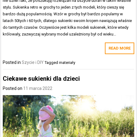
nie dziwi fakt, że poszukują rozwiązań na uszycie ubrań w takim właśnie
stylu. Sukienka retro w grochy to jeden z tych modeli, który cieszy się
bardzo dużą popularnością. Wzór w grochy był bardzo popularny w
latach 50tych i 60 tych, dlatego sukienki swoim krojem nawiązują właśnie
do tamtych czasów. Oczywiście jest kilka modeli sukienek, które wtedy
królowały, zazwyczaj wybrany model uzależniony był od wieku…
READ MORE
Posted in
Szycie i DIY
Tagged
materiały
Ciekawe sukienki dla dzieci
Posted on
11 marca 2022