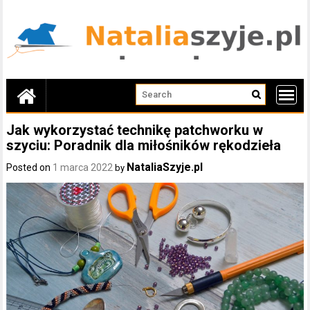
Skip
to
content
Jak wykorzystać technikę patchworku w
szyciu: Poradnik dla miłośników rękodzieła
NataliaSzyje.pl
Posted on
1 marca 2022
by