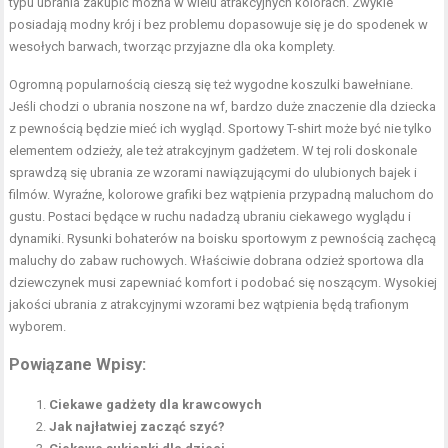
typu ubrania zakupić można w wielu atrakcyjnych kolorach. Zwykle
posiadają modny krój i bez problemu dopasowuje się je do spodenek w
wesołych barwach, tworząc przyjazne dla oka komplety.
Ogromną popularnością cieszą się też wygodne koszulki bawełniane.
Jeśli chodzi o ubrania noszone na wf, bardzo duże znaczenie dla dziecka
z pewnością będzie mieć ich wygląd. Sportowy T-shirt może być nie tylko
elementem odzieży, ale też atrakcyjnym gadżetem. W tej roli doskonale
sprawdzą się ubrania ze wzorami nawiązującymi do ulubionych bajek i
filmów. Wyraźne, kolorowe grafiki bez wątpienia przypadną maluchom do
gustu. Postaci będące w ruchu nadadzą ubraniu ciekawego wyglądu i
dynamiki. Rysunki bohaterów na boisku sportowym z pewnością zachęcą
maluchy do zabaw ruchowych. Właściwie dobrana odzież sportowa dla
dziewczynek musi zapewniać komfort i podobać się noszącym. Wysokiej
jakości ubrania z atrakcyjnymi wzorami bez wątpienia będą trafionym
wyborem.
Powiązane Wpisy:
Ciekawe gadżety dla krawcowych
Jak najłatwiej zacząć szyć?