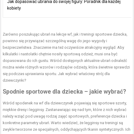
Jak dopasować ubrania do swojej figury: Poradnik dla każdej
kobiety
Zarówno poszukując ubrań na lekcje wf, jak i treningi sportowe dziecka,
powinno się przywiązać szczególną wagę do jego wygody i
bezpieczeństwa. Znaczenie ma też oczywiście atrakcyjny wygląd. Aby
kilkulatki i nastolatki chętnie nosiły sportową odzież, musi ona być
dopasowana do ich gustu. Wśród dostępnych aktualnie ubrań odnaleźć
można wiele różnych wzorów i rodzajów odzieży, która świetnie sprawdzi
się podczas uprawiania sportu. Jak wybrać właściwy strój dla
dziewczynki?
Spodnie sportowe dla dziecka – jakie wybrać?
Wśród spodenek na wf dla dziewczynek pojawiają się sportowe szorty,
miękkie dresy i legginsy. Zastanawiając się nad tym, które z nich wybrać
należy wziąć pod uwagę rodzaj zajęć sportowych, preferencje dziecka i
konkretne parametry ubrań. Warto wiedzieć, że legginsy na treningi są
zwykle tworzone ze specjalnych, oddychających tkanin syntetycznych. Ich