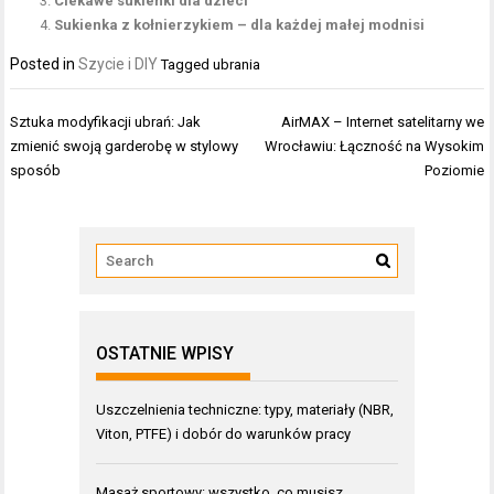
Ciekawe sukienki dla dzieci
Sukienka z kołnierzykiem – dla każdej małej modnisi
Posted in
Szycie i DIY
Tagged
ubrania
Nawigacja
Sztuka modyfikacji ubrań: Jak
AirMAX – Internet satelitarny we
wpisu
zmienić swoją garderobę w stylowy
Wrocławiu: Łączność na Wysokim
sposób
Poziomie
OSTATNIE WPISY
Uszczelnienia techniczne: typy, materiały (NBR,
Viton, PTFE) i dobór do warunków pracy
Masaż sportowy: wszystko, co musisz