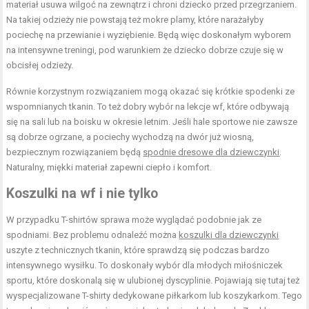
materiał usuwa wilgoć na zewnątrz i chroni dziecko przed przegrzaniem.
Na takiej odzieży nie powstają też mokre plamy, które narażałyby
pociechę na przewianie i wyziębienie. Będą więc doskonałym wyborem
na intensywne treningi, pod warunkiem że dziecko dobrze czuje się w
obcisłej odzieży.
Równie korzystnym rozwiązaniem mogą okazać się krótkie spodenki ze
wspomnianych tkanin. To też dobry wybór na lekcje wf, które odbywają
się na sali lub na boisku w okresie letnim. Jeśli hale sportowe nie zawsze
są dobrze ogrzane, a pociechy wychodzą na dwór już wiosną,
bezpiecznym rozwiązaniem będą
spodnie dresowe dla dziewczynki
.
Naturalny, miękki materiał zapewni ciepło i komfort.
Koszulki na wf i nie tylko
W przypadku T-shirtów sprawa może wyglądać podobnie jak ze
spodniami. Bez problemu odnaleźć można
koszulki dla dziewczynki
uszyte z technicznych tkanin, które sprawdzą się podczas bardzo
intensywnego wysiłku. To doskonały wybór dla młodych miłośniczek
sportu, które doskonalą się w ulubionej dyscyplinie. Pojawiają się tutaj też
wyspecjalizowane T-shirty dedykowane piłkarkom lub koszykarkom. Tego